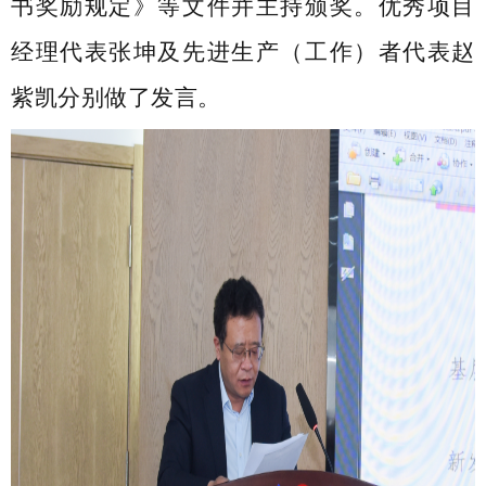
书奖励规定》等文件并主持颁奖。优秀项目
经理代表张坤及先进生产（工作）者代表赵
紫凯分别做了发言。