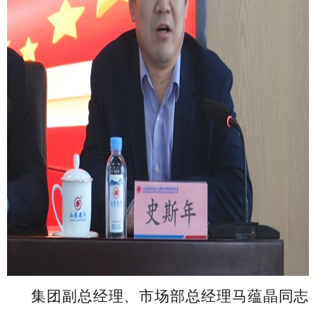
集团副总经理、市场部总经理马蕴晶同志