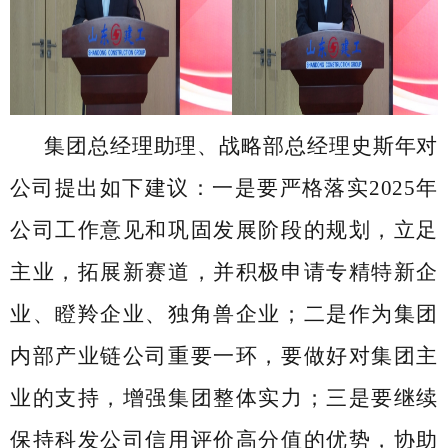
集团总经理助理、战略部总经理史斯年对
公司提出如下建议：一是要严格落实
2025
年
公司工作意见和巩固发展阶段的规划，立足
主业，拓展新赛道，并积极申请专精特新企
业、瞪羚企业、独角兽企业；二是作为集团
内部产业链公司重要一环，要做好对集团主
业的支持，增强集团整体实力；三是要继续
保持科发公司信用评价高分值的优势，协助