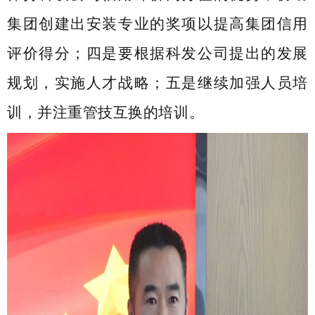
集团创建出安装专业的奖项以提高集团信用
评价得分；四是要根据科发公司提出的发展
规划，实施人才战略；五是继续加强人员培
训，并注重管技互换的培训。