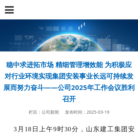
稳中求进拓市场 精细管理增效能 为积极应
对行业环境实现集团安装事业长远可持续发
展而努力奋斗——公司2025年工作会议胜利
召开
栏目：公司新闻
发布时间：2025-03-19
3
月
18
日上午
9
时
30
分，山东建工集团安